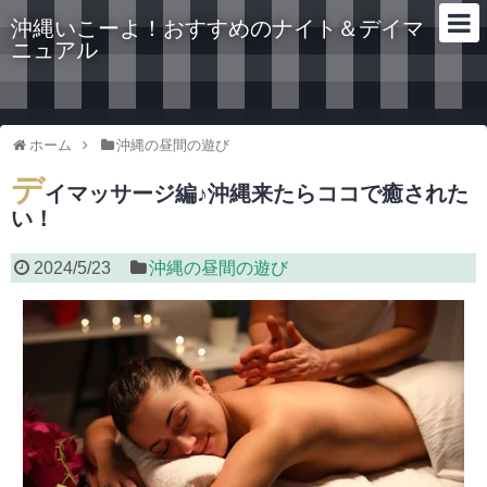
沖縄いこーよ！おすすめのナイト＆デイマ
ニュアル
ホーム
沖縄の昼間の遊び
デ
イマッサージ編♪沖縄来たらココで癒された
い！
2024/5/23
沖縄の昼間の遊び