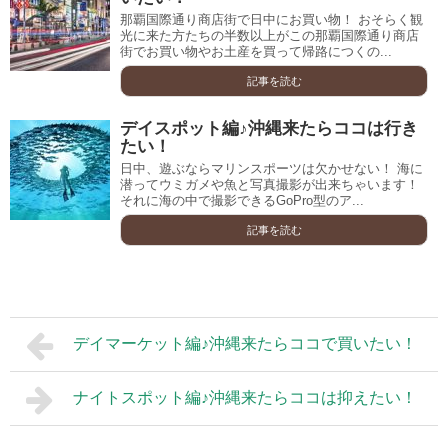
那覇国際通り商店街で日中にお買い物！ おそらく観
光に来た方たちの半数以上がこの那覇国際通り商店
街でお買い物やお土産を買って帰路につくの...
記事を読む
デイスポット編♪沖縄来たらココは行き
たい！
日中、遊ぶならマリンスポーツは欠かせない！ 海に
潜ってウミガメや魚と写真撮影が出来ちゃいます！
それに海の中で撮影できるGoPro型のア...
記事を読む
デイマーケット編♪沖縄来たらココで買いたい！
ナイトスポット編♪沖縄来たらココは抑えたい！