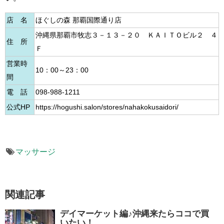
店 名
ほぐしの森 那覇国際通り店
沖縄県那覇市牧志３－１３－２０ ＫＡＩＴＯビル２ ４
住 所
Ｆ
営業時
10：00～23：00
間
電 話
098-988-1211
公式HP
https://hogushi.salon/stores/nahakokusaidori/
マッサージ
関連記事
デイマーケット編♪沖縄来たらココで買
いたい！