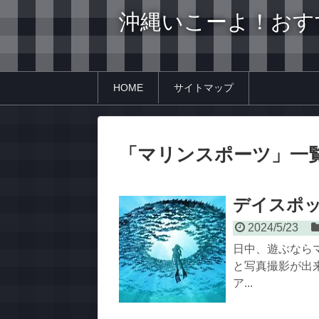
沖縄いこーよ！おす
HOME
サイトマップ
「
マリンスポーツ
」
一
デイスポッ
2024/5/23
日中、遊ぶなら
と写真撮影が出来
ア...